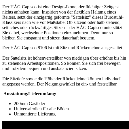
Der HÅG Capisco ist eine Design-Ikone, der flüchtiger Zeitgeist
nichts anhaben kann. Inspiriert von der flexiblen Haltung eines
Reiters, setzt der einzigartig geformte "Sattelsitz" dieses Bürostuhl-
Klassikers nach wie vor Maßstäbe: Ob sitzend oder halb stehend,
seitliches oder rückwärtiges Sitzen – der HÅG Capisco unterstützt
Sie dabei, wechselnde Positionen einzunehmen. Denn nur so
bleiben Sie entspannt und sitzen dauerhaft bequem.
Der HÅG Capisco 8106 ist mit Sitz und Rückenlehne ausgestattet.
Der Sattelsitz ist höhenverstellbar von niedrigen über erhöhte bis hin
zu stehenden Arbeitspositionen. So können Sie sich frei bewegen
und trotzdem bequem und ausbalanciert sitzen.
Die Sitztiefe sowie die Höhe der Rückenlehne können individuell
angepasst werden. Der Neigungswinkel ist ein- und feststellbar.
Ausstattung/Lieferumfang:
200mm Gasfeder
Universalrollen für alle Böden
Unmontierte Lieferung