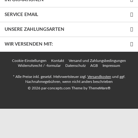
SERVICE EMAIL
UNSERE ZAHLUNGSARTEN
WIR VERSENDEN MIT:
Cookie-Einstellungen
Kontakt
Versand und Zahlungsbedingungen
Widerrufsrecht / -formular
Datenschutz
AGB
Impressum
* Alle Preise inkl. gesetzl. Mehrwertsteuer zzgl.
Versandkosten
und ggf.
Nachnahmegebühren, wenn nicht anders beschrieben
© 2026 par-concepts.com Theme by
ThemeWare®