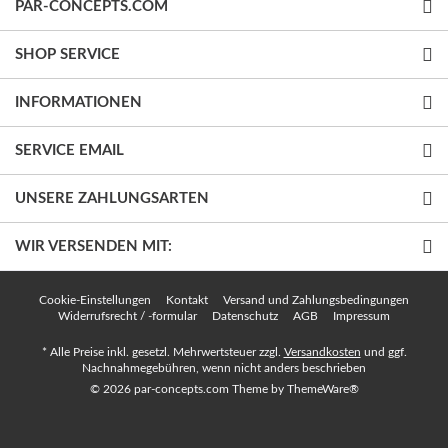
PAR-CONCEPTS.COM
SHOP SERVICE
INFORMATIONEN
SERVICE EMAIL
UNSERE ZAHLUNGSARTEN
WIR VERSENDEN MIT:
Cookie-Einstellungen
Kontakt
Versand und Zahlungsbedingungen
Widerrufsrecht / -formular
Datenschutz
AGB
Impressum
* Alle Preise inkl. gesetzl. Mehrwertsteuer zzgl.
Versandkosten
und ggf.
Nachnahmegebühren, wenn nicht anders beschrieben
© 2026 par-concepts.com Theme by
ThemeWare®